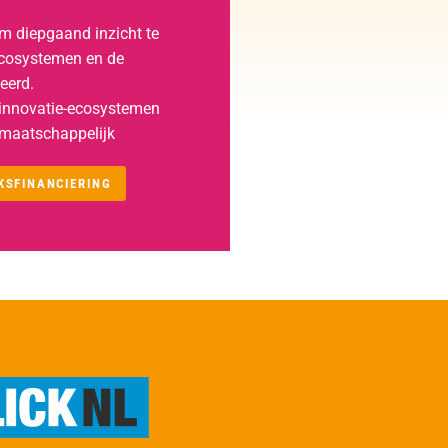
om diepgaand inzicht te
-ecosystemen en de
eerd.
n innovatie-ecosystemen
n maatschappelijk
KSFINANCIERING