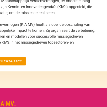
n Maatschappelijk verdienvermogen, ter ondersteuning
ijn Kennis- en Innovatieagenda’s (KIA’s) opgesteld, die
atie, om de missies te realiseren.
nvermogen (KIA MV) heeft als doel de opschaling van
ppelijke impact te komen. Zij organiseert de verbetering,
men en modellen voor succesvolle missiegedreven
 KIA’s in het missiegedreven topsectoren- en
EN 2024-2027
IA MV: