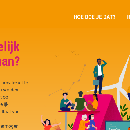
HOE DOE JE DAT?
I
lijk
aan?
novatie uit te
an worden
t op
lijk
ultaat van
e
nvermogen