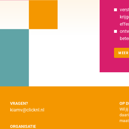
vers
krij
effe
ontw
bete
MEER
VRAGEN?
OP D
Wil j
kiamv@clicknl.nl
daari
maat
ORGANISATIE