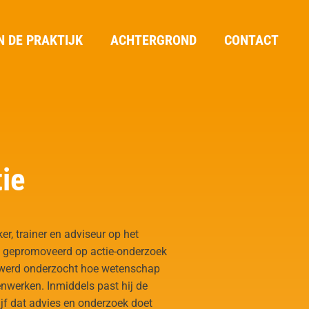
N DE PRAKTIJK
ACHTERGROND
CONTACT
tie
r, trainer en adviseur op het
s
gepromoveerd
op actie-onderzoek
in werd onderzocht hoe wetenschap
werken. Inmiddels past hij de
ijf dat advies en onderzoek doet