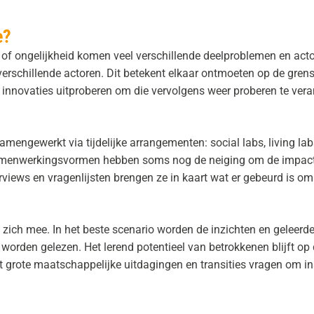
e?
f ongelijkheid komen veel verschillende deelproblemen en ac
erschillende actoren. Dit betekent elkaar ontmoeten op de gren
nnovaties uitproberen om die vervolgens weer proberen te vera
ngewerkt via tijdelijke arrangementen: social labs, living labs 
amenwerkingsvormen hebben soms nog de neiging om de impact 
erviews en vragenlijsten brengen ze in kaart wat er gebeurd is om 
zich mee. In het beste scenario worden de inzichten en geleerde
worden gelezen. Het lerend potentieel van betrokkenen blijft op
juist grote maatschappelijke uitdagingen en transities vragen om ins