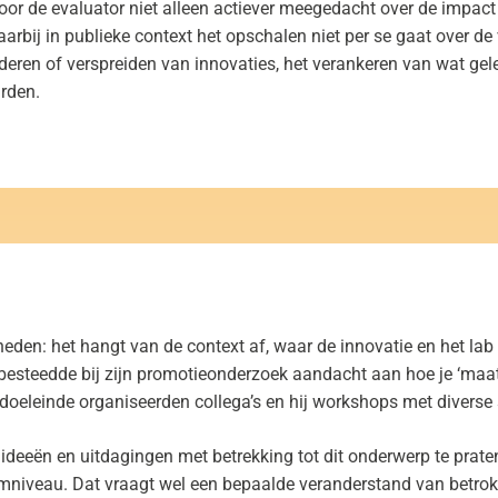
r de evaluator niet alleen actiever meegedacht over de impact
arbij in publieke context het
opschalen
niet per se gaat over d
eren of verspreiden van innovaties, het verankeren van wat gele
rden.
gheden: het hangt van de context af, waar de innovatie en het lab
besteedde bij zijn promotieonderzoek aandacht aan hoe je ‘maa
t doeleinde organiseerden collega’s en hij workshops met diverse
deeën en uitdagingen met betrekking tot dit onderwerp te prate
niveau. Dat vraagt wel een bepaalde veranderstand van betrokke