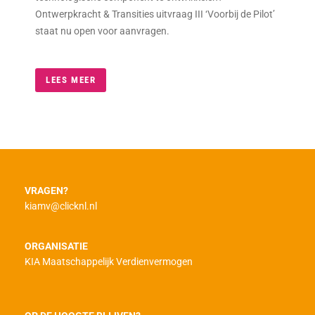
samenwerkingsverbanden werken aan onderzoek naar
deze vormen van adaptiviteit.
LEES MEER
VRAGEN?
kiamv@clicknl.nl
ORGANISATIE
KIA Maatschappelijk Verdienvermogen