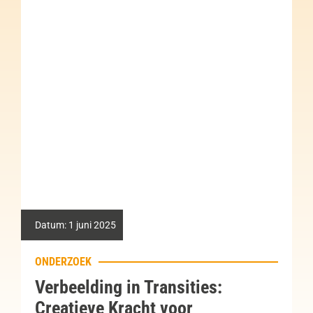
Datum:
15 april 2025
PRAKTIJKVOORBEELD
ansities:
Samen Duurzaam op
voor